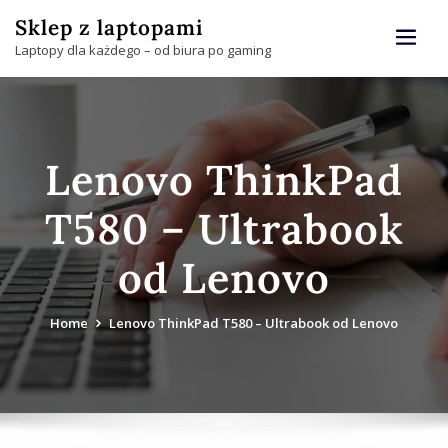
Skip
Sklep z laptopami
to
Laptopy dla każdego – od biura po gaming
content
Lenovo ThinkPad
T580 – Ultrabook
od Lenovo
Home
Lenovo ThinkPad T580 – Ultrabook od Lenovo