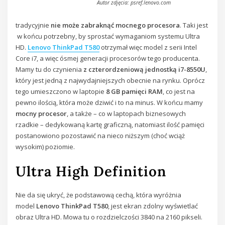
Autor zdjęcia: psref.lenovo.com
tradycyjnie
nie może zabraknąć mocnego procesora
. Taki jest
w końcu potrzebny, by sprostać wymaganiom systemu Ultra
HD.
Lenovo ThinkPad T580
otrzymał więc model z serii Intel
Core i7, a więc ósmej generacji procesorów tego producenta.
Mamy tu do czynienia
z czterordzeniową jednostką i7-8550U
,
który jest jedną z najwydajniejszych obecnie na rynku. Oprócz
tego umieszczono w laptopie
8 GB pamięci RAM
, co jest na
pewno ilością, która może dziwić i to na minus. W końcu mamy
mocny procesor
, a także – co w laptopach biznesowych
rzadkie – dedykowaną kartę graficzną, natomiast ilość pamięci
postanowiono pozostawić na nieco niższym (choć wciąż
wysokim) poziomie.
Ultra High Definition
Nie da się ukryć, że podstawową cechą, która wyróżnia
model
Lenovo ThinkPad T580
, jest ekran zdolny wyświetlać
obraz Ultra HD. Mowa tu o rozdzielczości 3840 na 2160 pikseli.