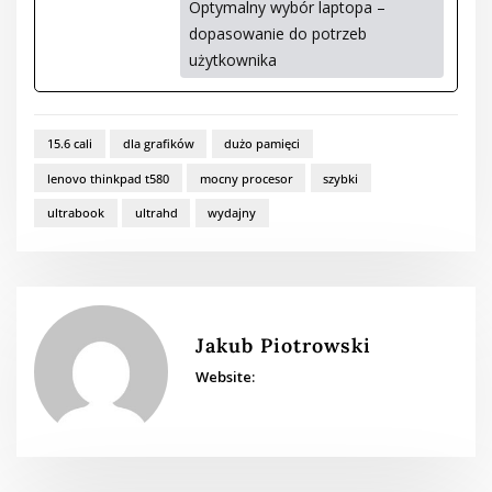
Optymalny wybór laptopa –
dopasowanie do potrzeb
użytkownika
15.6 cali
dla grafików
dużo pamięci
lenovo thinkpad t580
mocny procesor
szybki
ultrabook
ultrahd
wydajny
Jakub Piotrowski
Website: