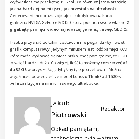
Wyświetlacz ma przekątną 15.6 cali,
co również jest wartością
jak najbardziej na miejscu, jak przystało na ultrabooki
.
Generowaniem obrazu zajmuje się dedykowana karta
graficzna NVIDIA GeForce MX150, która posiada swoje własne
2
gigabajty pamięci wideo
najnowszej generacji, a więc GDDR5.
Trzeba przyznać, że takim zestawem
nie pogardziłby nawet
grafik komputerowy
. Jedynym minusem jest ilość pamięci RAM,
która może wydawać się nieco niska, choć pamiętajmy, że 8 GB
to wciąż bardzo dużo. Co więcej, ilość tą
możemy rozszerzyć aż
do 32 GB
w przyszłości, gdybyśmy tyle potrzebowali. Można
więc śmiało powiedzieć, że model
Lenovo ThinkPad T580
w
pełni zasługuje na miano rasowego ultrabooka.
Jakub
Redaktor
Piotrowski
Odkąd pamiętam,
technologia była ważnym