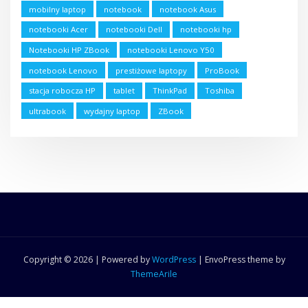
mobilny laptop
notebook
notebook Asus
notebooki Acer
notebooki Dell
notebooki hp
Notebooki HP ZBook
notebooki Lenovo Y50
notebook Lenovo
prestiżowe laptopy
ProBook
stacja robocza HP
tablet
ThinkPad
Toshiba
ultrabook
wydajny laptop
ZBook
Copyright © 2026 | Powered by
WordPress
|
EnvoPress theme by
ThemeArile