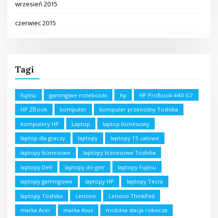
wrzesień 2015
czerwiec 2015
Tagi
fujitsu
gamingiwe notebooki
hp
HP ProBook 440 G7
HP ZBook
komputer
komputer przenośny Toshiba
komputery HP
Laptop
laptop biznesowy
laptop dla graczy
laptopy
laptopy 15 calowe
laptopy biznesowe
laptopy biznesowe Toshiba
laptopy Dell
laptopy do gier
laptopy Fujitsu
laptopy gamingowe
laptopy HP
laptopy Tecra
laptopy Toshiba
Lenovo
Lenovo ThinkPad
marka Acer
marka Asus
mobilna stacja robocza