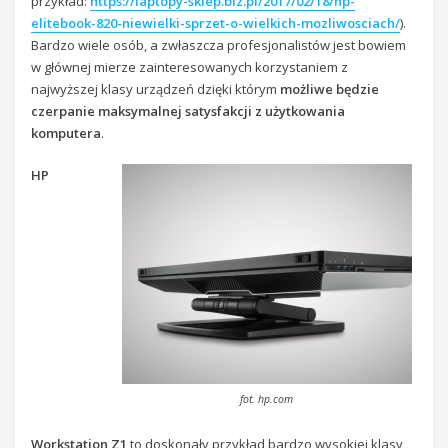
przykład:
https://laptopy-sklep.biz.pl/2017/02/18/hp-
elitebook-820-niewielki-sprzet-o-wielkich-mozliwosciach/
).
Bardzo wiele osób, a zwłaszcza profesjonalistów jest bowiem
w głównej mierze zainteresowanych korzystaniem z
najwyższej klasy urządzeń dzięki którym
możliwe będzie
czerpanie maksymalnej satysfakcji z użytkowania
komputera
.
HP
fot. hp.com
Workstation Z1
to doskonały przykład bardzo wysokiej klasy