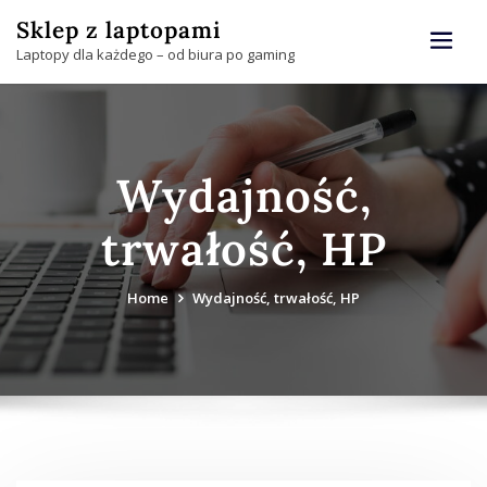
Skip
Sklep z laptopami
to
Laptopy dla każdego – od biura po gaming
content
Wydajność,
trwałość, HP
Home
Wydajność, trwałość, HP