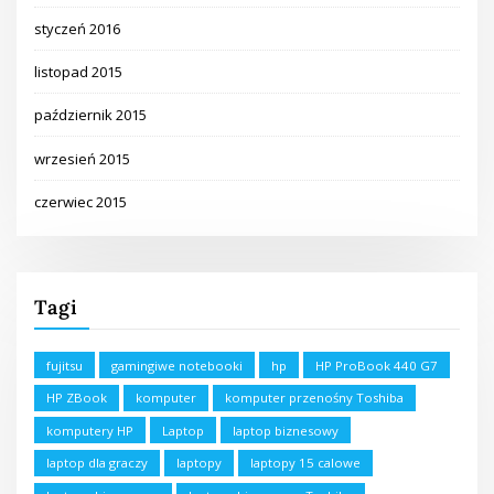
styczeń 2016
listopad 2015
październik 2015
wrzesień 2015
czerwiec 2015
Tagi
fujitsu
gamingiwe notebooki
hp
HP ProBook 440 G7
HP ZBook
komputer
komputer przenośny Toshiba
komputery HP
Laptop
laptop biznesowy
laptop dla graczy
laptopy
laptopy 15 calowe