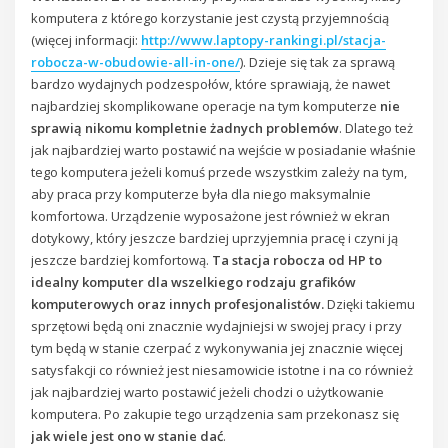
komputera z którego korzystanie jest czystą przyjemnością
(więcej informacji:
http://www.laptopy-rankingi.pl/stacja-
robocza-w-obudowie-all-in-one/
). Dzieje się tak za sprawą
bardzo wydajnych podzespołów, które sprawiają, że nawet
najbardziej skomplikowane operacje na tym komputerze
nie
sprawią nikomu kompletnie żadnych problemów
. Dlatego też
jak najbardziej warto postawić na wejście w posiadanie właśnie
tego komputera jeżeli komuś przede wszystkim zależy na tym,
aby praca przy komputerze była dla niego maksymalnie
komfortowa. Urządzenie wyposażone jest również w ekran
dotykowy, który jeszcze bardziej uprzyjemnia pracę i czyni ją
jeszcze bardziej komfortową.
Ta stacja robocza od HP to
idealny komputer dla wszelkiego rodzaju grafików
komputerowych oraz innych profesjonalistów.
Dzięki takiemu
sprzętowi będą oni znacznie wydajniejsi w swojej pracy i przy
tym będą w stanie czerpać z wykonywania jej znacznie więcej
satysfakcji co również jest niesamowicie istotne i na co również
jak najbardziej warto postawić jeżeli chodzi o użytkowanie
komputera. Po zakupie tego urządzenia sam przekonasz się
jak wiele jest ono w stanie dać
.