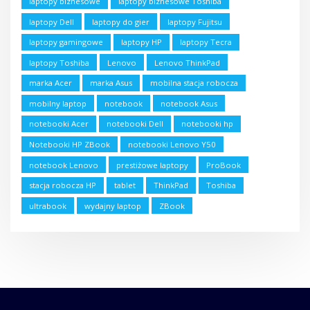
laptopy biznesowe
laptopy biznesowe Toshiba
laptopy Dell
laptopy do gier
laptopy Fujitsu
laptopy gamingowe
laptopy HP
laptopy Tecra
laptopy Toshiba
Lenovo
Lenovo ThinkPad
marka Acer
marka Asus
mobilna stacja robocza
mobilny laptop
notebook
notebook Asus
notebooki Acer
notebooki Dell
notebooki hp
Notebooki HP ZBook
notebooki Lenovo Y50
notebook Lenovo
prestiżowe laptopy
ProBook
stacja robocza HP
tablet
ThinkPad
Toshiba
ultrabook
wydajny laptop
ZBook