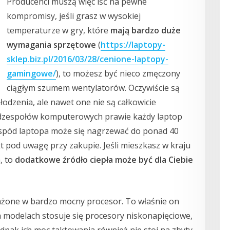
Producenci muszą więc iść na pewne
kompromisy, jeśli grasz w wysokiej
temperaturze w gry, które
mają bardzo duże
wymagania sprzętowe
(
https://laptopy-
sklep.biz.pl/2016/03/28/cenione-laptopy-
gamingowe/
), to możesz być nieco zmęczony
ciągłym szumem wentylatorów. Oczywiście są
odzenia, ale nawet one nie są całkowicie
odzespołów komputerowych prawie każdy laptop
 spód laptopa może się nagrzewać do ponad 40
kt pod uwagę przy zakupie. Jeśli mieszkasz w kraju
, to
dodatkowe źródło ciepła może być dla Ciebie
żone w bardzo mocny procesor. To właśnie on
 modelach stosuje się procesory niskonapięciowe,
jednak ich moc taktowania również nie stoi na zbyty