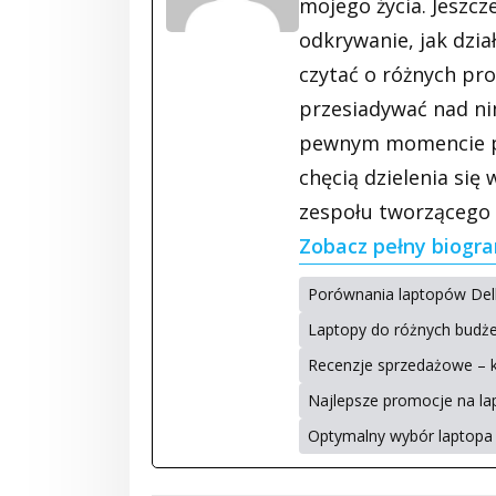
mojego życia. Jeszcz
odkrywanie, jak dzi
czytać o różnych pro
przesiadywać nad ni
pewnym momencie po
chęcią dzielenia si
zespołu tworzącego „
Zobacz pełny biogr
Porównania laptopów Dell
Laptopy do różnych budż
Recenzje sprzedażowe – kr
Najlepsze promocje na lap
Optymalny wybór laptopa