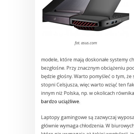
fot. asus.com
modele, które mają doskonałe systemy chł
bezgłośne. Przy znacznym obciążeniu p
będzie głośny. Warto pomyśleć o tym, że
stopni Celsjusza, więc warto wziąć ten fa
innym niż Polska, np. w okolicach równika
bardzo uciążliwe
.
Laptopy gamingowe są zazwyczaj wyposa
głównie wymaga chłodzenia. W biurowych
które nie wymagają aż takiej wentylacji, 