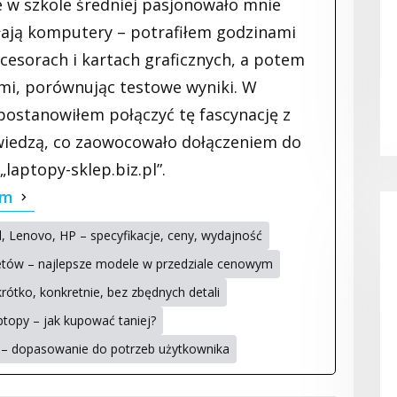
e w szkole średniej pasjonowało mnie
ałają komputery – potrafiłem godzinami
cesorach i kartach graficznych, a potem
mi, porównując testowe wyniki. W
stanowiłem połączyć tę fascynację z
ę wiedzą, co zaowocowało dołączeniem do
laptopy-sklep.biz.pl”.
am
, Lenovo, HP – specyfikacje, ceny, wydajność
etów – najlepsze modele w przedziale cenowym
ótko, konkretnie, bez zbędnych detali
topy – jak kupować taniej?
 – dopasowanie do potrzeb użytkownika