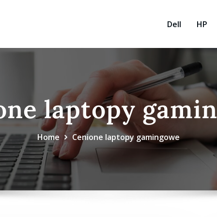
Dell
HP
one laptopy gami
Home
Cenione laptopy gamingowe